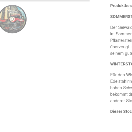
Produktbes
SOMMERS
Der Seiwal
im Sommer i
Pflasterste
überzeugt m
seinem gut
WINTERST
Für den Win
Edelstahlri
hohen Schw
bekommt die
anderer Sto
Dieser Stoc