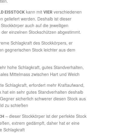
ten.
kann mit
verschiedenen
LD EISSTOCK
VIER
n geliefert werden. Deshalb ist dieser
e Stockkörper auch auf die jeweiligen
 der einzelnen Stockschützen abgestimmt.
reme Schlagkraft des Stockkörpers, er
en gegnerischen Stock leichter aus dem
ehr hohe Schlagkraft, gutes Standverhalten,
imales Mittelmass zwischen Hart und Weich
te Schlagkraft, erfordert mehr Kraftaufwand,
k hat ein sehr gutes Standverhalten deshalb
r Gegner sicherlich schwerer diesen Stock aus
ld zu schießen
– dieser Stockkörper ist der perfekte Stock
CH
eßen, extrem gedämpft, daher hat er eine
te Schlagkraft