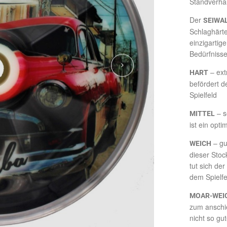
Standverhal
Der
SEIWA
Schlaghärte
einzigartig
Bedürfnisse
– ext
HART
befördert d
Spielfeld
– s
MITTEL
ist ein opt
– gu
WEICH
dieser Stoc
tut sich de
dem Spielfe
MOAR-WEI
zum anschi
nicht so gu