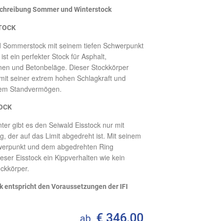
chreibung Sommer und Winterstock
TOCK
d Sommerstock mit seinem tiefen Schwerpunkt
st ein perfekter Stock für Asphalt,
inen und Betonbeläge. Dieser Stockkörper
it seiner extrem hohen Schlagkraft und
em Standvermögen.
OCK
ter gibt es den Seiwald Eisstock nur mit
ng, der auf das Limit abgedreht ist. Mit seinem
erpunkt und dem abgedrehten Ring
ser Eisstock ein Kippverhalten wie kein
ckkörper.
k entspricht den Voraussetzungen der IFI
€ 346,00
ab