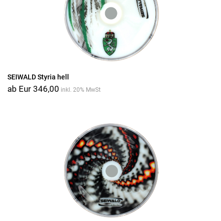
SEIWALD Styria hell
ab Eur 346,00
inkl. 20% MwSt