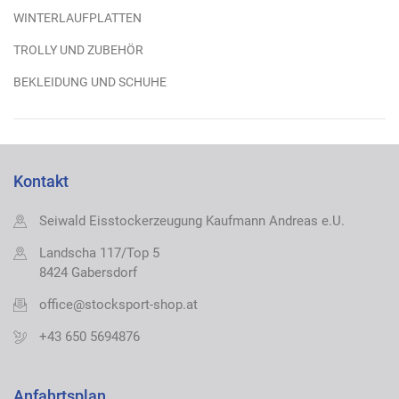
WINTERLAUFPLATTEN
TROLLY UND ZUBEHÖR
BEKLEIDUNG UND SCHUHE
Kontakt
Seiwald Eisstockerzeugung Kaufmann Andreas e.U.
Landscha 117/Top 5
8424 Gabersdorf
office@stocksport-shop.at
+43 650 5694876
Anfahrtsplan