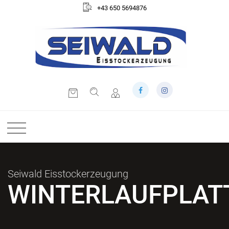
+43 650 5694876
Seiwald Eisstockerzeugung
WINTERLAUFPLAT