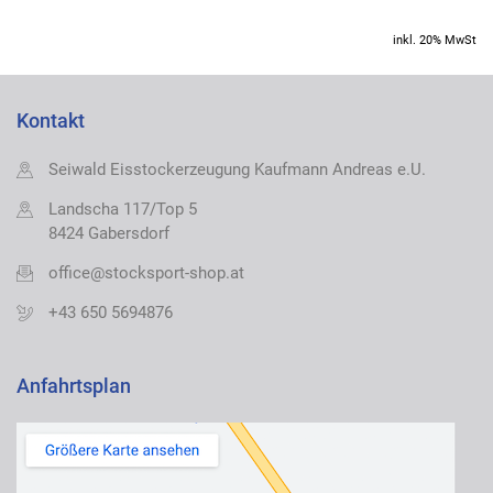
inkl. 20% MwSt
Kontakt
Seiwald Eisstockerzeugung Kaufmann Andreas e.U.
Landscha 117/Top 5
8424 Gabersdorf
office@stocksport-shop.at
+43 650 5694876
Anfahrtsplan