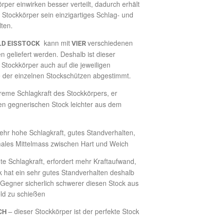
rper einwirken besser verteilt, dadurch erhält
 Stockkörper sein einzigartiges Schlag- und
ten.
kann mit
verschiedenen
LD EISSTOCK
VIER
n geliefert werden. Deshalb ist dieser
e Stockkörper auch auf die jeweiligen
 der einzelnen Stockschützen abgestimmt.
reme Schlagkraft des Stockkörpers, er
en gegnerischen Stock leichter aus dem
ehr hohe Schlagkraft, gutes Standverhalten,
imales Mittelmass zwischen Hart und Weich
te Schlagkraft, erfordert mehr Kraftaufwand,
k hat ein sehr gutes Standverhalten deshalb
r Gegner sicherlich schwerer diesen Stock aus
ld zu schießen
– dieser Stockkörper ist der perfekte Stock
CH