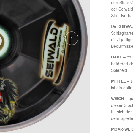
den Stockkö
der Seiwald
Standverhal
Der
SEIWA
Schlaghärte
einzigartig
Bedürfnisse
– ext
HART
befördert d
Spielfeld
– s
MITTEL
ist ein opt
– gu
WEICH
dieser Stoc
tut sich de
dem Spielfe
MOAR-WEI