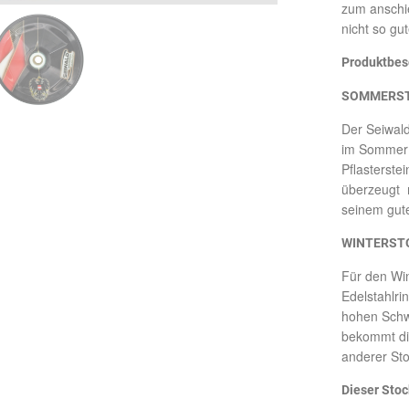
zum anschi
nicht so gu
Produktbes
SOMMERS
Der Seiwal
im Sommer i
Pflasterste
überzeugt m
seinem gut
WINTERST
Für den Win
Edelstahlri
hohen Schw
bekommt die
anderer Sto
Dieser Stoc