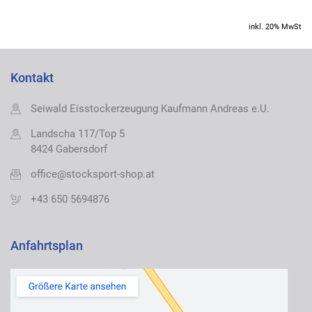
inkl. 20% MwSt
Kontakt
Seiwald Eisstockerzeugung Kaufmann Andreas e.U.
Landscha 117/Top 5
8424 Gabersdorf
office@stocksport-shop.at
+43 650 5694876
Anfahrtsplan