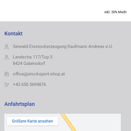
inkl. 20% MwSt
Kontakt
Seiwald Eisstockerzeugung Kaufmann Andreas e.U.
Landscha 117/Top 5
8424 Gabersdorf
office@stocksport-shop.at
+43 650 5694876
Anfahrtsplan