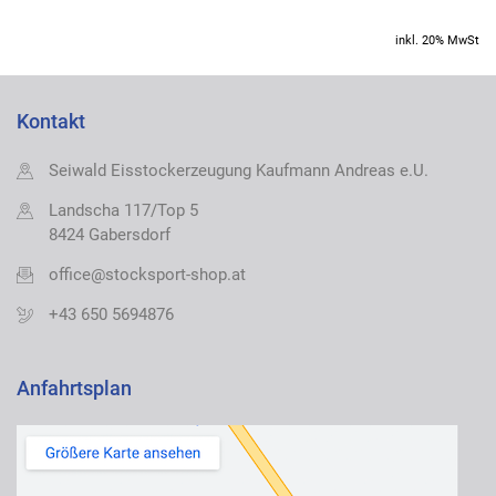
inkl. 20% MwSt
Kontakt
Seiwald Eisstockerzeugung Kaufmann Andreas e.U.
Landscha 117/Top 5
8424 Gabersdorf
office@stocksport-shop.at
+43 650 5694876
Anfahrtsplan